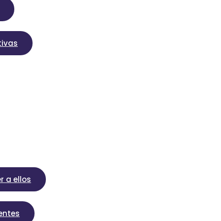
tivas
r a ellos
gentes