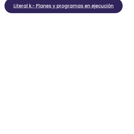
Literal k.- Planes y programas en ejecución
Literal l.- Contratos de crédito externos o internos
Literal m.- Mecanismos de rendición de cuentas a 
Literal n.- Viáticos, informes de trabajo y justificat
Literal o.- Responsable de atender la información p
Literal s.- Organismos seccionales, resoluciones, a