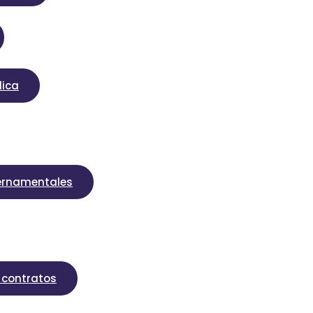
lica
bernamentales
o contratos