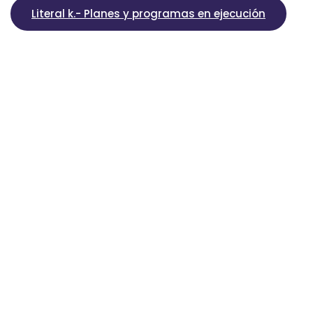
Literal k.- Planes y programas en ejecución
Literal l.- Contratos de crédito externos o internos
Literal m.- Mecanismos de rendición de cuentas a 
Literal n.- Viáticos, informes de trabajo y justificat
Literal o.- Responsable de atender la información p
Literal s.- Organismos seccionales, resoluciones, a