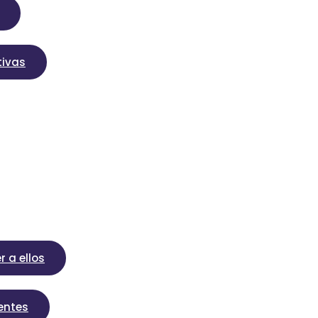
tivas
r a ellos
gentes