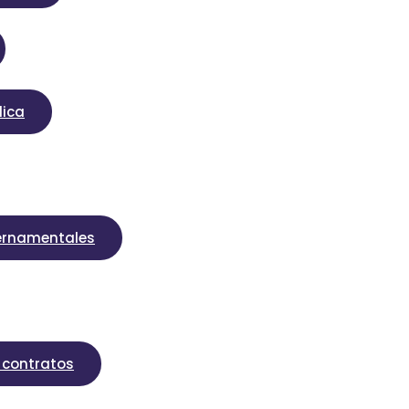
lica
bernamentales
o contratos