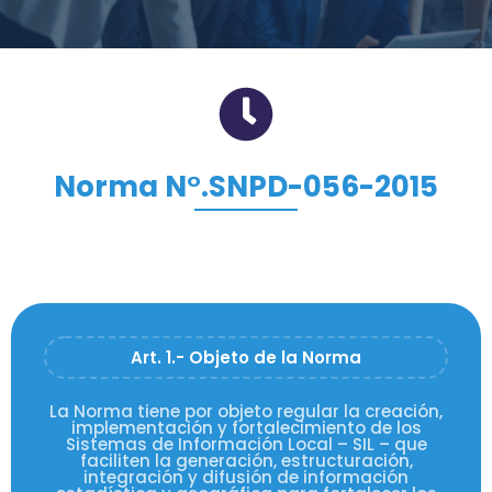
Norma N°.SNPD-056-2015
Art. 1.- Objeto de la Norma
La Norma tiene por objeto regular la creación,
implementación y fortalecimiento de los
Sistemas de Información Local – SIL – que
faciliten la generación, estructuración,
integración y difusión de información