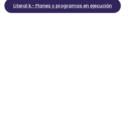
Literal k.- Planes y programas en ejecución
Literal l.- Contratos de crédito externos o internos
Literal m.- Mecanismos de rendición de cuentas a 
Literal n.- Viáticos, informes de trabajo y justificat
Literal o.- Responsable de atender la información p
Literal s.- Organismos seccionales, resoluciones, a