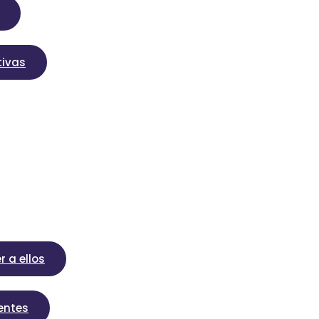
tivas
r a ellos
gentes