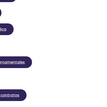
lica
bernamentales
o contratos