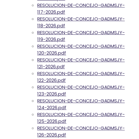
RESOLUCION-DE-CONCEJO-GADMSJY-
117-2026.pdf
RESOLUCION-DE-CONCEJO-GADMSJY-
118-2026.pdf
RESOLUCION-DE-CONCEJO-GADMSJY-
119-2026.pdf
RESOLUCION-DE-CONCEJO-GADMSJY-
120-2026.pdf
RESOLUCION-DE-CONCEJO-GADMSJY-
121-2026.pdf
RESOLUCION-DE-CONCEJO-GADMSJY-
122-2026.pdf
RESOLUCION-DE-CONCEJO-GADMSJY-
123-2026.pdf
RESOLUCION-DE-CONCEJO-GADMSJY-
124-2026.pdf
RESOLUCION-DE-CONCEJO-GADMSJY-
125-2026.pdf
RESOLUCION-DE-CONCEJO-GADMSJY-
126-2026.pdf