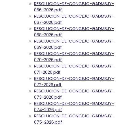
RESOLUCION-DE-CONCEJO-GADMSJY-
066-2026.pdf
RESOLUCION-DE-CONCEJO-GADMSJY-
067-2026.pdf
RESOLUCION-DE-CONCEJO-GADMSJY-
068-2026.pdf
RESOLUCION-DE-CONCEJO-GADMSJY-
069-2026.pdf
RESOLUCION-DE-CONCEJO-GADMSJY-
070-2026.pdf
RESOLUCION-DE-CONCEJO-GADMSJY-
071-2026.pdf
RESOLUCION-DE-CONCEJO-GADMSJY-
072-2026.pdf
RESOLUCION-DE-CONCEJO-GADMSJY-
073-2026.pdf
RESOLUCION-DE-CONCEJO-GADMSJY-
074-2026.pdf
RESOLUCION-DE-CONCEJO-GADMSJY-
075-2026.pdf