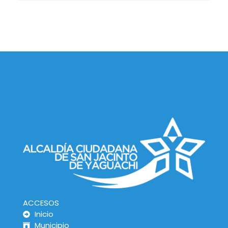
ACCESOS
Inicio
Municipio