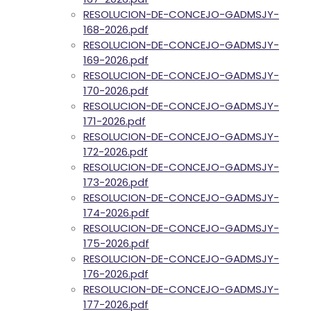
RESOLUCION-DE-CONCEJO-GADMSJY-
168-2026.pdf
RESOLUCION-DE-CONCEJO-GADMSJY-
169-2026.pdf
RESOLUCION-DE-CONCEJO-GADMSJY-
170-2026.pdf
RESOLUCION-DE-CONCEJO-GADMSJY-
171-2026.pdf
RESOLUCION-DE-CONCEJO-GADMSJY-
172-2026.pdf
RESOLUCION-DE-CONCEJO-GADMSJY-
173-2026.pdf
RESOLUCION-DE-CONCEJO-GADMSJY-
174-2026.pdf
RESOLUCION-DE-CONCEJO-GADMSJY-
175-2026.pdf
RESOLUCION-DE-CONCEJO-GADMSJY-
176-2026.pdf
RESOLUCION-DE-CONCEJO-GADMSJY-
177-2026.pdf