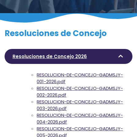
Resoluciones de Concejo
Resoluciones de Concejo 2026
RESOLUCION-DE-CONCEJO-GADMSJY-
001-2026.pdf
RESOLUCION-DE-CONCEJO-GADMSJY-
002-2026.pdf
RESOLUCION-DE-CONCEJO-GADMSJY-
003-2026.pdf
RESOLUCION-DE-CONCEJO-GADMSJY-
004-2026.pdf
RESOLUCION-DE-CONCEJO-GADMSJY-
005-2026.pdf