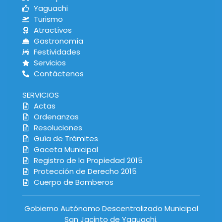
Yaguachi
Turismo
Atractivos
Gastronomía
Festividades
Servicios
Contáctenos
SERVICIOS
Actas
Ordenanzas
Resoluciones
Guía de Trámites
Gaceta Municipal
Registro de la Propiedad 2015
Protección de Derecho 2015
Cuerpo de Bomberos
Gobierno Autónomo Descentralizado Municipal
San Jacinto de Yaguachi.