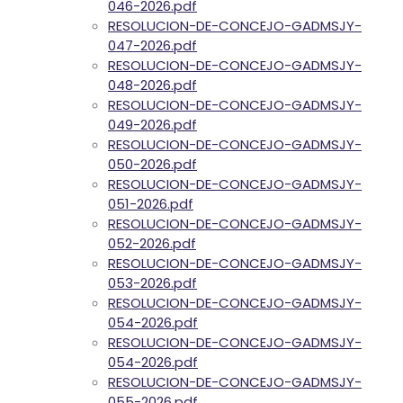
046-2026.pdf
RESOLUCION-DE-CONCEJO-GADMSJY-
047-2026.pdf
RESOLUCION-DE-CONCEJO-GADMSJY-
048-2026.pdf
RESOLUCION-DE-CONCEJO-GADMSJY-
049-2026.pdf
RESOLUCION-DE-CONCEJO-GADMSJY-
050-2026.pdf
RESOLUCION-DE-CONCEJO-GADMSJY-
051-2026.pdf
RESOLUCION-DE-CONCEJO-GADMSJY-
052-2026.pdf
RESOLUCION-DE-CONCEJO-GADMSJY-
053-2026.pdf
RESOLUCION-DE-CONCEJO-GADMSJY-
054-2026.pdf
RESOLUCION-DE-CONCEJO-GADMSJY-
054-2026.pdf
RESOLUCION-DE-CONCEJO-GADMSJY-
055-2026.pdf