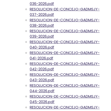
036-2026.pdf
RESOLUCION-DE-CONCEJO-GADMSJY-
037-2026.pdf
RESOLUCION-DE-CONCEJO-GADMSJY-
038-2026.pdf
RESOLUCION-DE-CONCEJO-GADMSJY-
039-2026.pdf
RESOLUCION-DE-CONCEJO-GADMSJY-
040-2026.pdf
RESOLUCION-DE-CONCEJO-GADMSJY-
041-2026.pdf
RESOLUCION-DE-CONCEJO-GADMSJY-
042-2026.pdf
RESOLUCION-DE-CONCEJO-GADMSJY-
043-2026.pdf
RESOLUCION-DE-CONCEJO-GADMSJY-
044-2026.pdf
RESOLUCION-DE-CONCEJO-GADMSJY-
045-2026.pdf
RESOLUCION-DE-CONCEJO-GADMSJY-