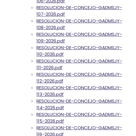
106-2026.pdf
RESOLUCION-DE-CONCEJO-GADMSJY-
107-2026.pdf
RESOLUCION-DE-CONCEJO-GADMSJY-
108-2026.pdf
RESOLUCION-DE-CONCEJO-GADMSJY-
109-2026.pdf
RESOLUCION-DE-CONCEJO-GADMSJY-
110-2026.pdf
RESOLUCION-DE-CONCEJO-GADMSJY-
111-2026.pdf
RESOLUCION-DE-CONCEJO-GADMSJY-
112-2026.pdf
RESOLUCION-DE-CONCEJO-GADMSJY-
113-2026.pdf
RESOLUCION-DE-CONCEJO-GADMSJY-
114-2026.pdf
RESOLUCION-DE-CONCEJO-GADMSJY-
115-2026.pdf
RESOLUCION-DE-CONCEJO-GADMSJY-
116-2026.pdf